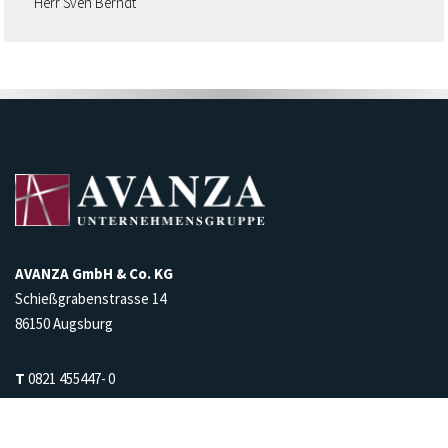
Herr Sven Berndt
AVANZA GmbH & Co. KG
Schießgrabenstrasse 14
86150 Augsburg
T
0821 455447- 0
F
0821 455447- 22
E
info@avanza-gruppe.de